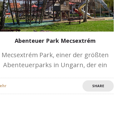
Abenteuer Park Mecsextrém
Mecsextrém Park, einer der größten
Abenteuerparks in Ungarn, der ein
einzigartiges Erlebnis für Jung und Alt
bietet. Der Park befindet sich im
ehr
SHARE
atemberaubenden Mecsek-Wald, nur
einen Schritt von Pécs entfernt.