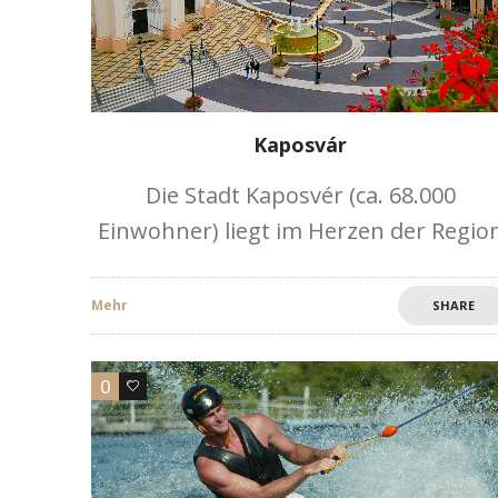
Kaposvár
Die Stadt Kaposvér (ca. 68.000
Einwohner) liegt im Herzen der Regio
Südtransdanubien zwischen dem
Plattensee und dem Mecsek-Gebirge.
Mehr
SHARE
Das gepflegte Stadtzentrum erfreut
sich seiner pastellfarbenen Häuser,
0
0
den blumengeschmückten Plätzen, de