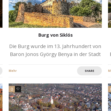
Burg von Siklós
Die Burg wurde im 13. Jahrhundert von
Baron Jonos György Benya in der Stadt
Siklós im südlichen Teil Ungarns in der
Nähe von Pécs erbaut. Es wurde
Mehr
M
SHARE
s
erstmals in einer
0
0