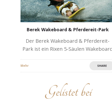
Berek Wakeboard & Pferdereit-Park
Der Berek Wakeboard & Pferdereit-
Park ist ein Rixen 5-Säulen Wakeboar
Kurs und Reitstall in Pécs-Vasas. Der
BEREK Wakeboard & Pferdereit-Park
Mehr
SHARE
gibt Ihnen die Gelegenheit zu einem
fantastisches Erlebnis und ein
Gelistet bei