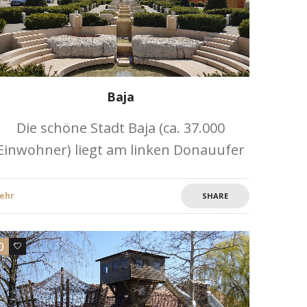
Baja
Die schöne Stadt Baja (ca. 37.000
Einwohner) liegt am linken Donauufer
in der südlichen Großen Tiefebene,
etwa 45 km südlich von Kalocsa. Dank
ehr
SHARE
seines ausgewogenen Kulturangebots
(in Form von Architektur
0
0