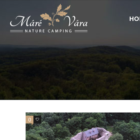
HO
0
0