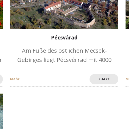
Pécsvárad
Am Fuße des östlichen Mecsek-
n
Gebirges liegt Pécsvérrad mit 4000
Einwohnern. Sie entstand aus einem
Benediktinerkloster, das von König
Mehr
M
SHARE
Stefan I. gegründet wurde und zu
einem Zentrum der ungarischen
n
Staats- und