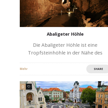
Abaligeter Höhle
Die Abaligeter Höhle ist eine
Tropfsteinhöhle in der Nähe des
Dorfes Abaliget, die 1768 entdeckt
wurde und seit 1941 ein
Mehr
SHARE
Naturschutzgebiet ist. Sie besteht au
einer fünf bis sechs Meter
0
0