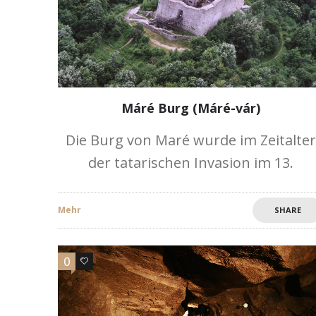
Máré Burg (Máré-vár)
Die Burg von Maré wurde im Zeitalter
der tatarischen Invasion im 13.
Jahrhundert im gotischen Stil erbaut.
Die erste schriftliche Erwähnung
Mehr
SHARE
erfolgte 1316. Später, im 16.
Jahrhundert, wurde sie im
0
0