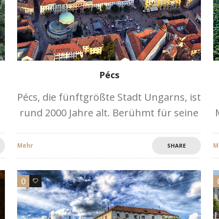
Pécs
Pécs, die fünftgrößte Stadt Ungarns, ist
rund 2000 Jahre alt. Berühmt für seine
Zsolnay Keramik und türkische Ruinen,
ist diese Stadt ein beliebtes Ziel für
Mehr
M
SHARE
Besucher, die an Geschichte und
0
0